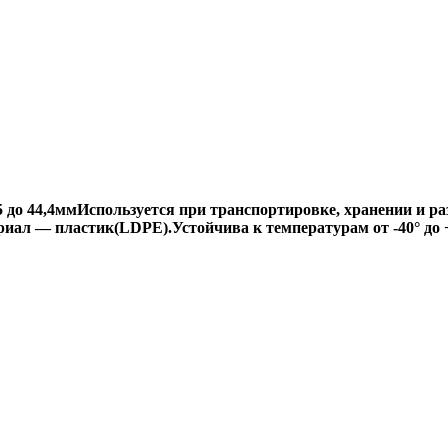
 до 44,4мм
Используется при транспортировке, хранении и р
ериал — пластик(LDPE).
Устойчива к температурам от -40° до 